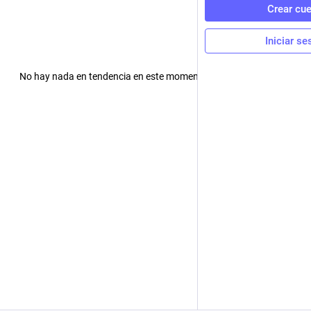
Crear cu
Iniciar se
No hay nada en tendencia en este momento. ¡Revisa más tarde!